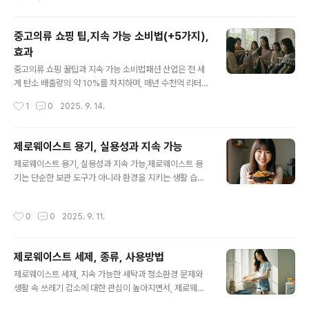
의 주요 원인 중 하나로 꼽히고 있습니다. 이에 대한 대안으
로 제로웨이스트 온라인 쇼핑이 등장하며, 불필요한 포장
을 줄이고 친환경 제품을 선택하는 방식이 점차 확산되고
중고의류 쇼핑 팁,지속 가능 소비법(+5가지),
있습니다. 이는 단순히 쇼핑 습관의 변화가 아니라, 환경 보
효과
호와 자원 절약을 위한 새로운 생활 방식으로 주목받고 있
글 내용
습니다.1. 왜 제로웨이스트 온라인 쇼핑인가?온라인 쇼핑의
중고의류 쇼핑 꿀팁과 지속 가능 소비법패션 산업은 전 세
편리함 뒤에는 막대한 쓰레기 문제가 숨어 있습니다. 특히
계 탄소 배출량의 약 10%를 차지하며, 매년 수천억 리터의
일회용 플라스틱 완충재, 테이프, 과대포장은 매번 쓰레기
물을 소비하는 거대한 산업입니다. 특히 새 옷 한 벌을 생산
작성시간
1
0
2025. 9. 14.
통을 가득 채웁니다. 제로웨이스트 온라인 쇼핑은 이러한
하는 데에도 어마어마한 양의 물과 에너지가 들어가며, 사
문제를 최소화하기 위해, 필요한 물건을 ..
용 후 버려지는 옷은 쓰레기 산을 만들고 있습니다. 이런 상
황에서 중고 의류 쇼핑은 자원 순환을 촉진하고 환경 부담
제로웨이스트 용기, 실용성과 지속 가능
을 줄이는 가장 실천적인 지속 가능한 소비법으로 떠오르
글 내용
제로웨이스트 용기, 실용성과 지속 가능,제로웨이스트 용
고 있습니다.1.왜 중고 의류 쇼핑이 필요한가?패스트패션은
기는 단순한 보관 도구가 아니라 환경을 지키는 생활 습관
짧은 유행 주기로 인해 사람들에게 끝없는 소비를 요구합
의 상징입니다. 일회용 플라스틱 용기의 남용으로 인한 환
니다. 그 결과 전 세계에서 매년 약 9200만 톤의 의류 폐
경 오염이 심각해지면서, 재사용 가능한 용기와 친환경 소
기물이 발생하며, 이 중 상당수는 매립되거나 소각됩니다.
작성시간
0
0
2025. 9. 11.
재의 활용이 전 세계적으로 확산되고 있습니다. 가정, 직장,
중고 의류 쇼핑은 이미 생산된 옷의 수명을 연장하고, 새로
카페, 여행 등 다양한 공간에서 제로웨이스트 용기를 활용
운 자원 채굴과 생산 과정..
하면 작은 습관 하나로도 큰 변화를 만들 수 있습니다.1.제
제로웨이스트 세제, 종류, 사용방법
로웨이스트 용기의플라스틱 용기는 편리하지만, 재활용률
글 내용
이 낮아 대부분 매립되거나 바다로 흘러가 미세 플라스틱
제로웨이스트 세제, 지속 가능한 세탁과 청소환경 문제와
문제를 야기합니다. 제로웨이스트 용기는 이러한 문제를
생활 속 쓰레기 감소에 대한 관심이 높아지면서, 제로웨이
해결할 대안으로, 내구성이 높고 반복 사용이 가능하여 장
스트 세제가 많은 주목을 받고 있습니다. 기존 세제는 플라