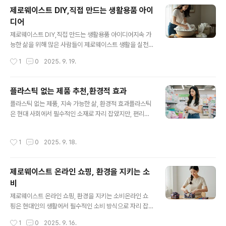
형해 재탄생시키는 과정을 의미합니다. 이는 쓰레기를 줄
제로웨이스트 DIY,직접 만드는 생활용품 아이
이고 자원의 낭비를 막는 제로웨이스트 정신과 맞닿아 있
디어
습니다.1. 왜 패션 리폼일까?패션 산업은 전 세계 탄소 배출
글 내용
의 약 10%를 차지하며, 석유 산업 다음으로 환경 오염에
제로웨이스트 DIY,직접 만드는 생활용품 아이디어지속 가
기여하는 산업 중 하나입니다. 새로운 옷을 한 벌 생산하기
능한 삶을 위해 많은 사람들이 제로웨이스트 생활을 실천
위해 수천 리터의 물과 에너지가 소비되며, 결국 생산되지
하고 있습니다. 특히 일회용품을 줄이고 직접 생활용품을
작성시간
1
0
2025. 9. 19.
못한 재고품은 폐기 처리됩니다. 리폼은 이러한 자원 낭비
만들어 사용하는 DIY 방법은 환경뿐만 아니라 경제적으로
를 줄이고, 기존 옷의 수명을..
도 유익합니다. 오늘은 누구나 쉽게 시도할 수 있는 제로웨
이스트 DIY 아이디어와 구체적인 실천법을 소개합니다.1.
플라스틱 없는 제품 추천,환경적 효과
왜 제로웨이스트 DIY인가?시중에서 판매되는 생활용품 대
글 내용
플라스틱 없는 제품, 지속 가능한 삶, 환경적 효과플라스틱
부분은 플라스틱 용기나 합성 성분을 포함하고 있습니다.
은 현대 사회에서 필수적인 소재로 자리 잡았지만, 편리함
DIY 방식으로 직접 제작하면 성분을 스스로 선택할 수 있
이면에는 치명적인 환경 문제가 숨어 있습니다. 특히 일회
어 건강에도 이롭고, 불필요한 포장재를 줄일 수 있습니다.
용 플라스틱은 한 번 사용되고 버려지며, 분해되기까지 수
또한 창의적인 제작 과정 자체가 즐거운 경험이 되어 생활
작성시간
1
0
2025. 9. 18.
백 년이 걸립니다. 바다와 토양에 쌓인 플라스틱 쓰레기는
속 작은 성취감을 선사합니다.“직접 만든 생활용품은 단순
미세플라스틱으로 분해되어 결국 인간의 식탁에까지 되돌
한 제품이 아니라, 환경을 위한 나의 ..
아옵니다. 이러한 위기 속에서 플라스틱 없는 제품은 더 이
제로웨이스트 온라인 쇼핑, 환경을 지키는 소
상 선택이 아니라 필수적인 대안으로 주목받고 있습니다.1.
비
플라스틱 사용의 문제점세계적으로 매년 3억 톤 이상의 플
글 내용
라스틱이 생산되고 있으며, 이 중 40%가 일회용으로 사용
제로웨이스트 온라인 쇼핑, 환경을 지키는 소비온라인 쇼
됩니다. 포장재, 빨대, 컵 등은 단기간 사용 후 폐기되며, 이
핑은 현대인의 생활에서 필수적인 소비 방식으로 자리 잡
로 인해 해양 동물 수백 종이 위협을 받고 있습니다. 국제
았습니다. 하지만 무분별한 소비와 과대 포장은 환경 오염
작성시간
1
0
2025. 9. 16.
환경 단체의 보고에 따르면,..