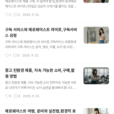
원료로 만들어 다시 사용하는 것을 의미합니다. 반면 업사
제로웨이스트 제품 구매, 꼭 알아야 할 팁,환경적 효과제로
이클링은 원재료로 분해하지 않고, 기존 형태를 살리면서
웨이스트 라이프스타일은 단순히 쓰레기를 줄이는 것을 넘
새로운 디자인과 기능을 부여하는 것이 특징입니다. 예를
어, 소비 전 과정에서 환경에 미치는 영향을 최소화하려는
작성시간
2
0
2025. 9. 22.
들어, 폐타이어를 가공해 만든..
철학을 담고 있습니다. 이를 실천하기 위해서는 제로웨이
스트 제품을 현명하게 고르는 것이 무엇보다 중요합니다.
무분별한 구매는 오히려 자원 낭비로 이어질 수 있기 때문
구독 서비스와 제로웨이스트 라이프,구독서비
에, 제품을 구매할 때 반드시 고려해야 할 포인트를 살펴보
스 유형
겠습니다.1. 제로웨이스트 제품 구매 방법1-1. 제품의 진짜
글 내용
친환경성 확인시중에는 ‘친환경’을 강조한 다양한 제품들
구독 서비스와 제로웨이스트 라이프,구독서비스 유형현대
이 쏟아져 나오지만, 실제로는 그린워싱(Greenwashin
사회에서 구독 서비스는 음악, 영상, 식품, 도서 등 다양한
g) 사례가 적지 않습니다. 단순히 초록색 포장이나 ‘에코’라
분야에 걸쳐 우리의 삶을 풍요롭게 만들고 있습니다. 최근
작성시간
1
0
2025. 9. 22.
는 문구에 현혹되기보다는 환경부 인증 마크, FSC 인증,
에는 이러한 구독 서비스가 환경과 맞닿으면서 제로웨이스
비건 인증과 같은 공식적인 ..
트 라이프를 실천하는 데도 활용되고 있습니다. 소비자가
직접 제품을 고르고 일회용 포장을 반복적으로 구매하는
중고 친환경 제품, 지속 가능한 소비,구매,활
대신, 정기 구독 시스템을 통해 자원을 절약하고 친환경적
용 방법
소비 문화를 형성할 수 있는 것입니다.1. 구독 서비스와 제
글 내용
로웨이스트구독 서비스는 필요한 물품을 정기적으로 제공
중고 친환경 제품, 지속 가능한 소비 전략지속 가능한 사회
해주는 시스템입니다. 이 과정에서 제로웨이스트 원칙이
로 나아가기 위해 우리는 소비 습관을 돌아봐야 합니다. 새
적용되면, 불필요한 포장 최소화, 다회용 용기 활용, 리필
제품을 구매하기보다는 중고 친환경 제품을 활용하는 것이
작성시간
0
0
2025. 9. 22.
중심의 공급이 가능해집니다. 즉, 소비자는 ‘편리함’을 누리
환경에도, 경제에도 도움이 됩니다. 특히 제로웨이스트와
면서도 환경적 부담을 줄일 수 있습니다...
맞닿아 있는 이 소비 방식은 자원의 재사용을 극대화하면
서 불필요한 폐기물을 줄여줍니다. 오늘은 중고 친환경 제
제로웨이스트 여행, 준비와 실천법,환경적 효
품의 의미, 장점, 구매 요령, 그리고 실천 사례까지 상세히