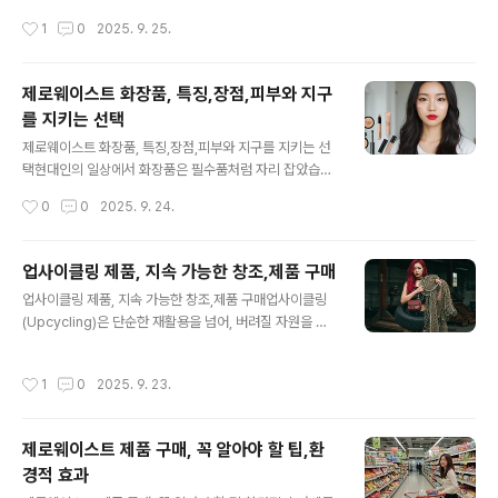
트 패션(Fast Fashion)은 환경에 막대한 부담을 주고 있
약하려는 사람들의 모임으로, 온라인과 오프라인에서 모두
작성시간
1
0
2025. 9. 25.
으며, 노동 착취와 같은 사회적 문제를 동반하기도 합니다.
존재합니다. 이곳에서는 생활 속 실천법을 공유하고, 지속
이에 반해 슬로우 패션(Slow Fashion)은 의류를 더 오래
가능한 제품과 브랜드에 대한 정보를 나누며,..
입고, 가치 있는 소비를 지향하며, 환경과 사람 모두를 존중
제로웨이스트 화장품, 특징,장점,피부와 지구
하는 지속 가능한 패션 철학입니다. 오늘은 슬로우 패션이
를 지키는 선택
무엇이며, 이를 통해 지구와 나를 동시에 지키는 방법을 살
글 내용
펴보겠습니다.1. 슬로우 패션의 정의슬로우 패션은 단순히
제로웨이스트 화장품, 특징,장점,피부와 지구를 지키는 선
유행에 휩쓸려 빠르게 사고 버리는 방식에서 벗어나, 의류
택현대인의 일상에서 화장품은 필수품처럼 자리 잡았습니
의 품질, 지속 가능성, 윤리성을 중시하는 개념입니다. 의류
다. 그러나 화려한 포장과 짧은 사용 주기는 환경에 상당한
작성시간
0
0
2025. 9. 24.
를 오..
부담을 주고 있습니다. 제로웨이스트 화장품은 이러한 문
제에 대응해 지속 가능한 아름다움을 추구하는 대안으로
떠오르고 있습니다. 쓰레기를 줄이고, 재사용과 재활용을
업사이클링 제품, 지속 가능한 창조,제품 구매
고려한 화장품을 선택하는 일은 개인의 피부 건강뿐 아니
글 내용
업사이클링 제품, 지속 가능한 창조,제품 구매업사이클링
라 지구의 미래에도 직결되는 실천입니다.1. 제로웨이스트
(Upcycling)은 단순한 재활용을 넘어, 버려질 자원을 창
화장품제로웨이스트 화장품은 포장재 최소화, 다회용기 사
의적으로 재해석해 새로운 가치의 제품으로 탄생시키는 과
용, 자연 분해 가능한 성분을 활용해 환경 영향을 줄인 제품
정을 의미합니다. 업사이클링 제품은 자원 순환을 촉진하
을 의미합니다. 예를 들어, 고체 샴푸바, 리필형 스킨케어,
작성시간
1
0
2025. 9. 23.
는 동시에 디자인적, 예술적 가치를 더해 소비자에게 색다
플라스틱 없는 립밤 등이 대표적입니다. 즉, 화장품 자체와
른 만족감을 제공합니다. 오늘은 업사이클링 제품의 개념,
포장까지도 ‘환경적 책임’을 고려하는 것..
종류, 장점, 그리고 실제 생활에서 어떻게 활용할 수 있는지
제로웨이스트 제품 구매, 꼭 알아야 할 팁,환
에 대해 깊이 있게 살펴보겠습니다.1. 업사이클링 제품재활
경적 효과
용(Recycling)은 사용 후 버려진 자원을 가공하여 새로운
글 내용