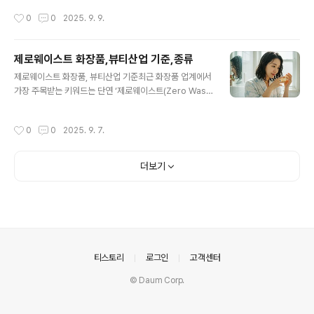
기적으로 경제성과 환경성을 동시에 충족시킵니다.“지속
스틱 용기에 담겨 판매되고, 합성 계면활성제와 인공 향료
작성시간
0
0
2025. 9. 9.
가능한 생활은 거창한 변화가 아닌, 일상의 작은..
등으로 인해 환경 오염을 일으키는 경우가 많았습니다. 반
면 제로웨이스트 세제는 포장부터 성분까지 친환경적이며,
사용 후에도 자연에 부담을 주지 않는 것이 가장 큰 특징입
제로웨이스트 화장품,뷰티산업 기준,종류
니다.1.왜 제로웨이스트 세제를 선택해야 할까?세제는 우리
글 내용
가 일상에서 가장 자주 사용하는 생활 필수품 중 하나입니
제로웨이스트 화장품, 뷰티산업 기준최근 화장품 업계에서
다. 하지만 세탁 세제와 주방 세제 속 성분은 하수로 흘러가
가장 주목받는 키워드는 단연 ‘제로웨이스트(Zero Wast
강과 바다로 유입되며, 수질 오염과 생태계 교란을 유발합
e)’입니다. 제로웨이스트 화장품은 플라스틱 포장을 최소
니다. 제로웨이스트 세제는 이러한 문제를 최소화하기 위
화하고 재사용 및 재활용 가능한 용기를 활용하며, 자연 유
작성시간
0
0
2025. 9. 7.
해 개발된 제품으로, 자연 유래 성분..
래 성분으로 피부와 환경 모두에 긍정적인 영향을 주는 제
품군을 의미합니다. 이는 단순한 유행이 아니라, 지속 가능
한 뷰티 산업을 위한 새로운 기준이 되어가고 있습니다.1.왜
더보기
제로웨이스트 화장품인가?기존 화장품 산업은 플라스틱
포장, 미세 플라스틱 성분, 유해 화학물질 사용 등으로 환경
문제에 큰 영향을 주었습니다. 특히 매년 수십억 개의 플라
스틱 용기가 버려지고 있으며, 이 중 상당수는 재활용조차
되지 못하고 매립지나 바다로 흘러갑니다. 제로웨이스트
화장품은 이러한 문제를 해결하고..
의안내
티스토리
로그인
고객센터
© Daum Corp.