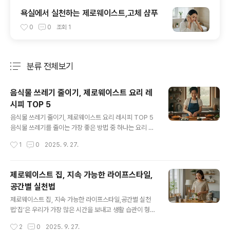
욕실에서 실천하는 제로웨이스트,고체 샴푸
0
0
조회
1
분류 전체보기
주요 글 목록
음식물 쓰레기 줄이기, 제로웨이스트 요리 레
시피 TOP 5
글 내용
음식물 쓰레기 줄이기, 제로웨이스트 요리 레시피 TOP 5
음식물 쓰레기를 줄이는 가장 좋은 방법 중 하나는 요리 과
정에서 재료를 최대한 활용하는 것입니다. 제로웨이스트
작성시간
1
0
2025. 9. 27.
요리는 단순히 음식을 만드는 기술을 넘어, 자원을 존중하
고 지구를 배려하는 태도입니다. 이번 글에서는 일상에서
쉽게 실천할 수 있는 제로웨이스트 요리 레시피 5가지를
제로웨이스트 집, 지속 가능한 라이프스타일,
소개합니다.“남은 재료는 버려지는 쓰레기가 아니라, 새로
공간별 실천법
운 요리의 시작이다.”1. 채소 껍질 육수평소 버리기 쉬운 양
글 내용
파 껍질, 당근 껍질, 브로콜리 줄기, 파뿌리 등을 모아 냉동
제로웨이스트 집, 지속 가능한 라이프스타일,공간별 실천
보관해두었다가 육수를 내는 데 사용하세요. 채소 본연의
법‘집’은 우리가 가장 많은 시간을 보내고 생활 습관이 형성
향과 영양이 담긴 깊은 맛의 육수를 만들 수 있으며, 국, 찌
되는 공간입니다. 그렇기 때문에 제로웨이스트 실천을 시
작성시간
2
0
2025. 9. 27.