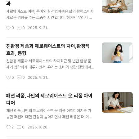
과
살펴보겠습니다.1. 중고 친환경 제품의 정의중고 친환경 제
글 내용
품이란 단순히 ‘중고’라는 개념과 ‘친환경 제품’의 가치를
제로웨이스트 여행, 준비와 실천법여행은 삶의 활력소이자
결합한 것입니다. 즉, 이미 사용된 물건 중에서도 환경적 영
새로운 경험을 주는 소중한 시간입니다. 하지만 우리가 무
향을 최소화한 제품을 다시 사용하는 것을 말합니다. 예를
심코 소비하는 일회용품과 과잉 포장은 여행지의 자연과
작성시간
0
0
2025. 9. 21.
들어, 생분해성 소재로 만든 중고 주방용품, 오래된 스테인
지역사회에 큰 부담을 주곤 합니다. 이제는 여행을 떠나는
리스 빨대, 재활용 원단으..
순간부터 환경을 생각하는 제로웨이스트 여행이 중요한 화
두로 떠오르고 있습니다. 본 글에서는 제로웨이스트 여행
친환경 제품과 제로웨이스트의 차이,환경적
을 준비하는 방법과 실천법을 구체적으로 살펴보겠습니다.
효과, 동향
1. 제로웨이스트 여행이란?관광 산업은 전 세계 이산화탄
글 내용
소 배출량의 약 8%를 차지한다고 알려져 있습니다. 항공
친환경 제품과 제로웨이스트의 차이최근 몇 년간 환경 문
기 이용, 숙박, 음식 소비 과정에서 배출되는 탄소와 쓰레기
제가 심각하게 대두되면서, 우리는 소비와 생활 전반에서
는 결코 적지 않습니다. 특히 인기 있는 여행지는 쓰레기 처
환경을 고려하는 새로운 방식을 모색하고 있습니다. 그중
작성시간
0
0
2025. 9. 21.
리 문제로 고통받고 있습니다. 따라서 여행의 즐거움은 유
에서도 친환경 제품과 제로웨이스트는 많은 이들이 관심을
지하되, 환경적 영향을 최소화하는 여행 방식이..
가지는 핵심 키워드입니다. 하지만 두 개념은 유사해 보이
지만 접근 방식과 의미에서 차이를 가지고 있습니다. 오늘
패션 리폼,나만의 제로웨이스트 옷,리폼 아이
은 두 개념을 심도 있게 비교하고, 실제 생활에서 어떤 선택
디어
을 해야 할지 살펴보겠습니다.1.친환경 제품의 특징친환경
글 내용
제품은 생산, 유통, 사용, 폐기 전 과정에서 환경에 대한 부
패션 리폼,나만의 제로웨이스트 옷,리폼 아이디어지속 가
담을 줄이도록 설계된 제품입니다. 예를 들어, 플라스틱 대
능한 패션에 대한 관심이 높아지면서 패션 리폼은 더 이상
신 종이나 바이오 소재를 사용하거나, 에너지 효율이 높은
단순한 취미가 아닌, 환경 보호와 개성 표현을 동시에 실현
작성시간
2
0
2025. 9. 20.
방식으로 생산된 제품이 여기에 해당합니다. 대표적인 사
할 수 있는 중요한 문화로 자리 잡고 있습니다. 리폼은 입지
례로는 재활용 종이로 만든 노트, 생분..
않는 옷을 버리지 않고 다시 손질하거나 새로운 용도로 변