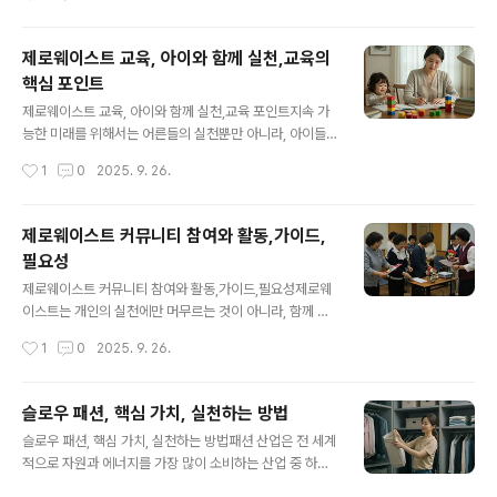
개, 리조토 등 다양한 요리에 활용할 수 있습니다.1-1.재료
작하기에 가장 적합한 장소이기도 합니다. 제로웨이스트
양파 껍질, 당근 껍질..
집은 쓰레기 배출을 최소화하고, 자원 순환을 극대화하며,
가족 모두가 지속 가능한 라이프스타일을 체득할 수 있는
제로웨이스트 교육, 아이와 함께 실천,교육의
환경을 의미합니다. 이번 글에서는 공간별 실천법, 구체적
핵심 포인트
인 사례, 그리고 제로웨이스트 집이 가지는 사회적 의미를
글 내용
다뤄보겠습니다.“제로웨이스트 집은 단순히 쓰레기를 줄
제로웨이스트 교육, 아이와 함께 실천,교육 포인트지속 가
이는 공간이 아니라, 지속 가능한 삶을 배우고 나누는 배움
능한 미래를 위해서는 어른들의 실천뿐만 아니라, 아이들
터다.”1. 제로웨이스트 집의 기본 원칙제로웨이스트 집을
과 함께하는 제로웨이스트 교육이 매우 중요합니다. 어린
작성시간
1
0
2025. 9. 26.
만들기 위해서는 5R 원칙을 기억하는 것이 중요합니다.Re
시절부터 환경을 생각하는 습관을 길러주면, 평생에 걸쳐
fuse (거절하기): 불필요한 물건과 일회..
긍정적인 영향을 미칠 수 있습니다. 이번 글에서는 아이들
에게 제로웨이스트를 교육하고 함께 실천할 수 있는 구체
제로웨이스트 커뮤니티 참여와 활동,가이드,
적인 방법과 가이드를 제시합니다.“아이들에게 환경을 가
필요성
르친다는 것은 단순한 지식 전달이 아니라, 삶의 태도를 심
글 내용
어주는 일이다.”1. 아이들에게 제로웨이스트를 가르쳐야 하
제로웨이스트 커뮤니티 참여와 활동,가이드,필요성제로웨
는 이유아이들은 호기심이 많고, 새로운 습관을 빠르게 받
이스트는 개인의 실천에만 머무르는 것이 아니라, 함께 나
아들입니다. 이 시기에 환경 보호와 제로웨이스트의 가치
누고 배우며 성장할 때 더욱 강력한 힘을 발휘합니다. 이를
작성시간
1
0
2025. 9. 26.
를 알려주면, 단순한 교육을 넘어 미래 세대의 행동 양식을
위해 많은 사람들이 제로웨이스트 커뮤니티에 참여하며,
형성하는 데 도움이 됩니다. 특히 아이들과 함께..
다양한 활동을 통해 환경 보호를 실천하고 있습니다. 이번
글에서는 제로웨이스트 커뮤니티의 의미, 참여 방법, 활동
슬로우 패션, 핵심 가치, 실천하는 방법
가이드, 그리고 기대할 수 있는 효과를 상세히 살펴보겠습
글 내용
슬로우 패션, 핵심 가치, 실천하는 방법패션 산업은 전 세계
니다.“혼자서는 작은 움직임일지라도, 함께 모이면 큰 변화
적으로 자원과 에너지를 가장 많이 소비하는 산업 중 하나
를 만들어낼 수 있다.”1. 제로웨이스트 커뮤니티란 무엇인
입니다. 특히 대량 생산과 빠른 소비를 특징으로 하는 패스
가?제로웨이스트 커뮤니티는 쓰레기를 줄이고 자원을 절