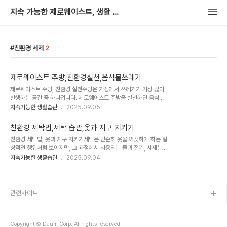
지속 가능한 제로웨이스트, 생활 노트
친환경 세제
2
제로웨이스트 주방,친환경실천,음식물쓰레기
제로웨이스트 주방, 친환경 실천주방은 가정에서 쓰레기가 가장 많이
발생하는 공간 중 하나입니다. 제로웨이스트 주방을 실천하면 음식물
쓰레기와 포장재 사용을 줄이고, 환경 보호에 직접적인 기여를 할 수
지속가능한 생활습관
2025.09.05
있습니다. 작은 변화가 모여 큰 차이를 만들며, 가족 모두가 함께 실천
할 수 있는 환경 친화적인 생활 습관을 만들어 줍니다.1. 음식물 쓰레기
친환경 세탁법,세탁 습관,옷과 지구 지키기
줄이기음식물 쓰레기를 줄이는 첫 번째 방법은 계획적인 장보기와 식
친환경 세탁법, 옷과 지구 지키기세탁은 단순히 옷을 깨끗하게 하는 일
재료 관리입니다. 주간 식단을 계획하고 필요한 양만 구매함으로써 남
상적인 행위처럼 보이지만, 그 과정에서 사용되는 물과 전기, 세제는
는 음식물을 최소화할 수 있습니다. 또한, 남은 재료는 창의적인 레시
환경에 적지 않은 부담을 줍니다. 세탁 습관을 조금만 바꾸어도 옷의
지속가능한 생활습관
2025.09.04
피로 활용하여 새로운 요리로 재탄생시킬 수 있습니다.음식물 쓰레기
수명을 연장하고 지구를 지킬 수 있습니다. 이 글에서는 옷을 오래 입
는 단순히 버리는 것이 아니라, 퇴비화나 음식물 건조기로 재활용할 수
으면서 환경도 보호할 수 있는 실질적인 친환경 세탁법을 단계별로 정
있습니다. 이 과정은 가정에서 발생하..
리합니다.1. 세탁 빈도 줄이기옷을 입을 때마다 무조건 세탁하는 습관
은 자원의 낭비로 이어집니다. 대부분의 옷은 땀이 많이 묻지 않았거나
관련사이트
눈에 띄는 오염이 없는 경우라면 하루 착용 후에도 세탁이 필요하지 않
습니다. 예를 들어 청바지는 여러 번 입어도 통풍만 시켜주면 무리가
없고, 니트나 코트 같은 의류는 오히려 자주 세탁할수록 원단 손상이
Copyright © Daum Corp. All rights reserved.
심해집니다. 세탁을 줄이면 옷의 ..