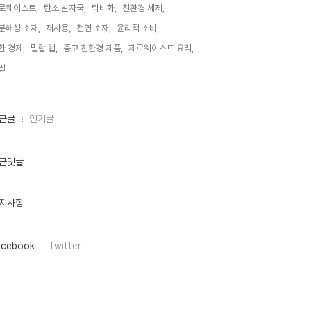
로웨이스트,
탄소 발자국,
퇴비화,
친환경 세제,
분해성 소재,
재사용,
천연 소재,
윤리적 소비,
환 경제,
밀랍 랩,
중고 친환경 제품,
제로웨이스트 요리,
필,
근글
인기글
근댓글
지사항
acebook
Twitter