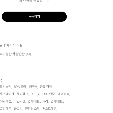
의 내용을 공유합니다.
구독하기
류 전체보기
(41)
속가능한 생활습관
(41)
ag
필 시스템,
BPA 프리,
생분해,
공유 경제,
필 스테이션,
윤리적 소,
소프넛,
FSC 인증,
에코 배송,
스트 패션,
그린워싱,
업사이클링 요리,
업사이클링,
로우 패션,
플로깅,
친환경 소재,
패스트패션,