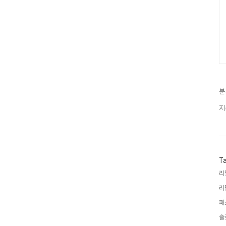
분
지
T
리
리
패
슬