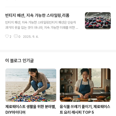
나은 미래를 위해 책임 있는 선택을 하는 과정입니다. 하지
만 막상 시작하려고 하면 어떤 제품부터 도입해야 할지 막
막할 수 있습니다. 그래서 이번 글에서는 실생활에서 바로
빈티지 패션, 지속 가능한 스타일링,리폼
활용 가능한 제로웨이스트 제품들을 꼼꼼하게 정리했습니
글 내용
다. 각 제품의 장점과 사용법, 그리고 실제 사례를 함께 살
빈티지 패션, 지속 가능한 스타일링빈티지 패션은 단순히
펴보며 여러분의 생활에 적용할 수 있는 힌트를 제공하고
과거의 옷을 입는 것이 아니라, 지속 가능한 미래를 위한 하
자 합니다.1. 다회용 물병과 텀블러플라스틱 생수병은 편리
나의 선택지입니다. 오늘날 패스트패션이 전 세계 의류 폐
하지만 환경 부담이 큽니다. 매년 수십억 개의 플라스틱 병
2
0
2025. 9. 4.
기물의 주요 원인으로 지목되는 가운데, 빈티지는 환경적
이 사용 후 버려지고 있으며, 이 중 상당수는 재활용되지 못
대안이자 개성 있는 스타일을 동시에 추구할 수 있는 방식
한 채 매립되거나 바다로 흘러들어갑니..
으로 자리 잡고 있습니다. ‘오래된 옷’이라는 단순한 정의를
넘어, 빈티지는 시대를 초월한 아름다움과 자원 순환의 가
치를 담고 있습니다. 실제로 의류 산업은 전 세계 온실가스
이 블로그 인기글
배출량의 약 10%를 차지하며, 매년 9,200만 톤의 폐기물
이 발생한다고 알려져 있습니다. 이 속에서 빈티지 의류는
‘이미 생산된 옷을 다시 활용한다’는 점에서 새로운 자원 채
굴과 가공을 줄여 지구의 부담을 완화합니다. 따라서 빈티
지는 단순히 패션의 한 ..
제로웨이스트 생활을 위한 분야별,
음식물 쓰레기 줄이기, 제로웨이스
DIY아이디어
트 요리 레시피 TOP 5