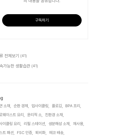
의 내용을 공유합니다.
구독하기
류 전체보기
(41)
속가능한 생활습관
(41)
ag
연 소재,
순환 경제,
업사이클링,
플로깅,
BPA 프리,
로웨이스트 요리,
윤리적 소,
친환경 소재,
사이클링 요리,
리필 스테이션,
생분해성 소재,
재사용,
스트 패션,
FSC 인증,
퇴비화,
에코 배송,