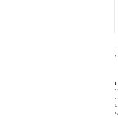
분
지
T
천
제
업
패