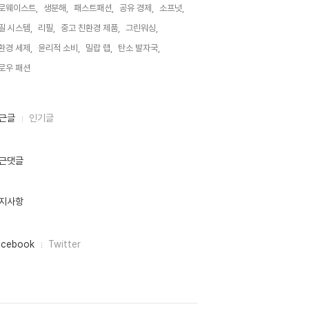
로웨이스트,
생분해,
패스트패션,
공유 경제,
소프넛,
필 시스템,
리필,
중고 친환경 제품,
그린워싱,
환경 세제,
윤리적 소비,
밀랍 랩,
탄소 발자국,
로우 패션,
근글
인기글
근댓글
지사항
acebook
Twitter