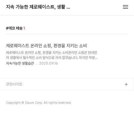
지속 가능한 제로웨이스트, 생활 노트
에코 배송
1
제로웨이스트 온라인 쇼핑, 환경을 지키는 소비
제로웨이스트 온라인 쇼핑, 환경을 지키는 소비온라인 쇼핑은 현대인
의 생활에서 필수적인 소비 방식으로 자리 잡았습니다. 하지만 무분별
한 소비와 과대 포장은 환경 오염의 주요 원인 중 하나로 꼽히고 있습
지속가능한 생활습관
2025.09.16
니다. 이에 대한 대안으로 제로웨이스트 온라인 쇼핑이 등장하며, 불필
요한 포장을 줄이고 친환경 제품을 선택하는 방식이 점차 확산되고 있
습니다. 이는 단순히 쇼핑 습관의 변화가 아니라, 환경 보호와 자원 절
약을 위한 새로운 생활 방식으로 주목받고 있습니다.1. 왜 제로웨이스
관련사이트
트 온라인 쇼핑인가?온라인 쇼핑의 편리함 뒤에는 막대한 쓰레기 문제
가 숨어 있습니다. 특히 일회용 플라스틱 완충재, 테이프, 과대포장은
매번 쓰레기통을 가득 채웁니다. 제로웨이스트 온라인 쇼핑은 이러한
Copyright © Daum Corp. All rights reserved.
문제를 최소화하기 위해, 필요한 물건을 ..