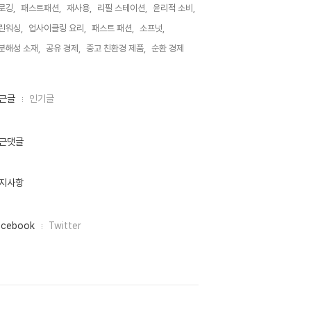
로깅,
패스트패션,
재사용,
리필 스테이션,
윤리적 소비,
린워싱,
업사이클링 요리,
패스트 패션,
소프넛,
분해성 소재,
공유 경제,
중고 친환경 제품,
순환 경제,
근글
인기글
근댓글
지사항
acebook
Twitter