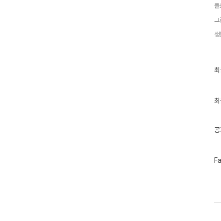
플
그
생
최
최
근
글
과
인
최
기
글
공
페
F
이
스
북
트
위
터
플