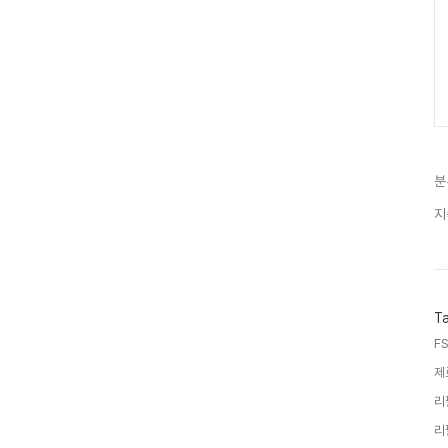
분
지
T
F
제
리
리