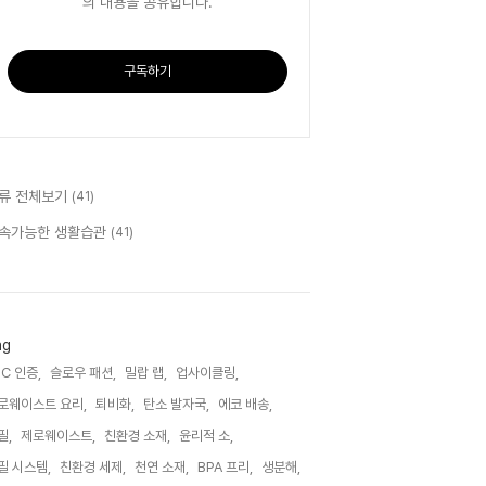
의 내용을 공유합니다.
구독하기
류 전체보기
(41)
속가능한 생활습관
(41)
ag
SC 인증,
슬로우 패션,
밀랍 랩,
업사이클링,
로웨이스트 요리,
퇴비화,
탄소 발자국,
에코 배송,
필,
제로웨이스트,
친환경 소재,
윤리적 소,
필 시스템,
친환경 세제,
천연 소재,
BPA 프리,
생분해,