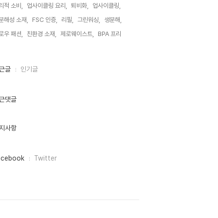
리적 소비,
업사이클링 요리,
퇴비화,
업사이클링,
분해성 소재,
FSC 인증,
리필,
그린워싱,
생분해,
로우 패션,
친환경 소재,
제로웨이스트,
BPA 프리,
근글
인기글
근댓글
지사항
acebook
Twitter