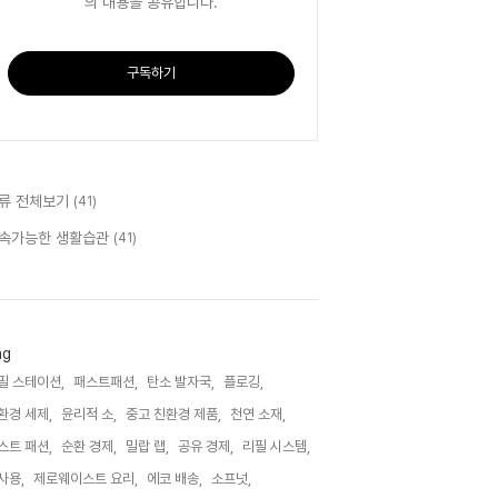
의 내용을 공유합니다.
구독하기
류 전체보기
(41)
속가능한 생활습관
(41)
ag
필 스테이션,
패스트패션,
탄소 발자국,
플로깅,
환경 세제,
윤리적 소,
중고 친환경 제품,
천연 소재,
스트 패션,
순환 경제,
밀랍 랩,
공유 경제,
리필 시스템,
사용,
제로웨이스트 요리,
에코 배송,
소프넛,